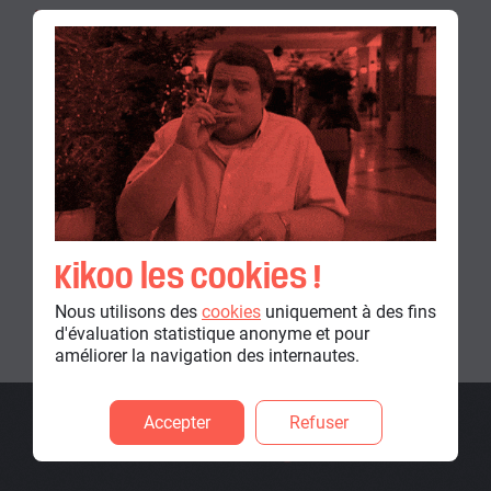
ADRESSE
NANTES
11 Rue la Tour d'Auvergne,
Nantes 44200
France
CONTACT
02 40 58 21 16
contact@bakasable.fr
Kikoo les cookies !
Nous utilisons des
cookies
uniquement à des fins
d'évaluation statistique anonyme et pour
améliorer la navigation des internautes.
Accepter
Refuser