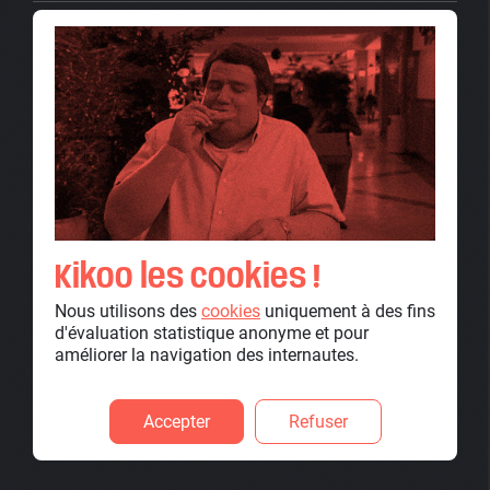
Développer une suite d’outils numériques destinés aux
professionnels de la comptabilité.
TYPE DE PROJET
Application web, Intranet / Outils métiers, Logo / Charte
graphique
Kikoo les cookies !
PRESTATIONS
Nous utilisons des
cookies
uniquement à des fins
AUDIT TECHNIQUE
d'évaluation statistique anonyme et pour
CONSEIL EN INNOVATION
améliorer la navigation des internautes.
DESIGN DE SERVICE DS
UX DESIGN
UI DESIGN
Accepter
Refuser
DÉVELOPPEMENT